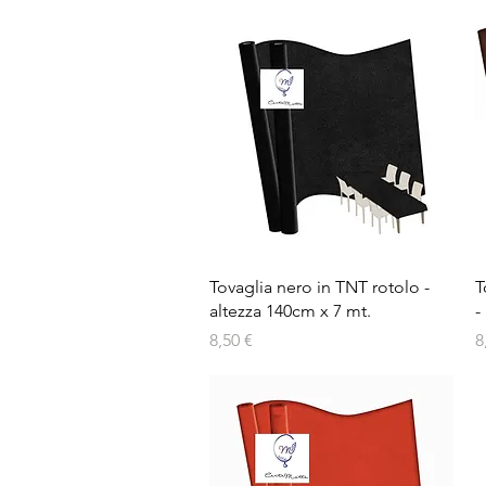
Vista rapida
Tovaglia nero in TNT rotolo -
T
altezza 140cm x 7 mt.
-
Prezzo
P
8,50 €
8