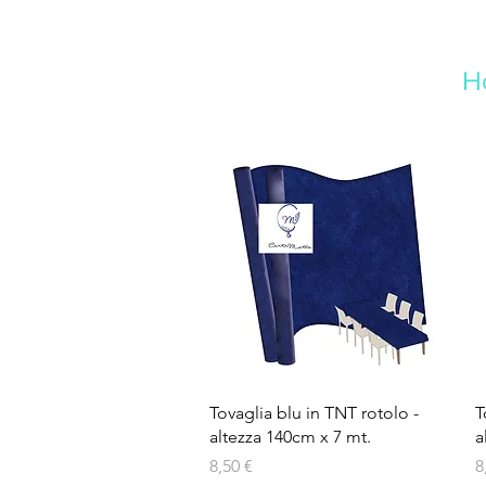
H
Vista rapida
Tovaglia blu in TNT rotolo -
T
altezza 140cm x 7 mt.
a
Prezzo
P
8,50 €
8