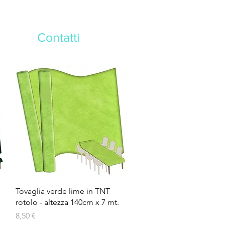
Contatti
Vista rapida
Tovaglia verde lime in TNT
rotolo - altezza 140cm x 7 mt.
Prezzo
8,50 €