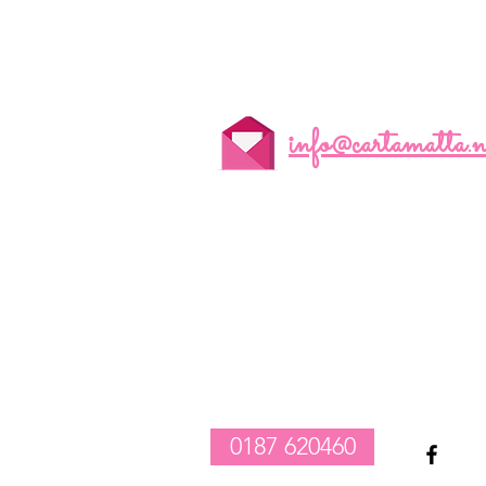
info@cartamatta.n
realizzazione composizioni compleanno palloncini
-
vendita tovagliato per feste
-
allestimento catering e party
1
0187 620460