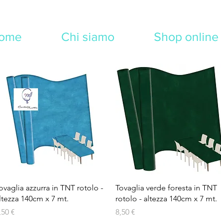
ome
Chi siamo
Shop online
Vista rapida
Vista rapida
ovaglia azzurra in TNT rotolo -
Tovaglia verde foresta in TNT
ltezza 140cm x 7 mt.
rotolo - altezza 140cm x 7 mt.
rezzo
Prezzo
,50 €
8,50 €