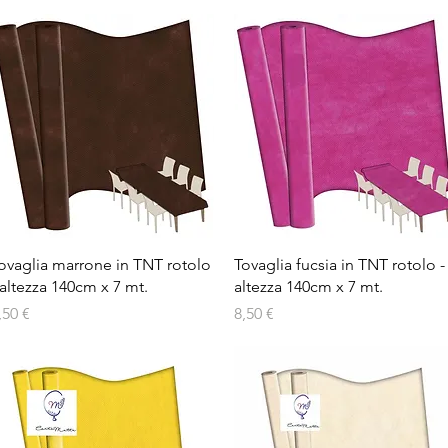
Vista rapida
Vista rapida
ovaglia marrone in TNT rotolo
Tovaglia fucsia in TNT rotolo -
 altezza 140cm x 7 mt.
altezza 140cm x 7 mt.
rezzo
Prezzo
,50 €
8,50 €