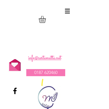
realizzazione composizioni compleanno
palloncini
-
vendita tovagliato per feste
-
allestimento catering e party
1
info@cartamatta.net
0187 620460