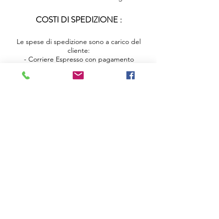
COSTI DI SPEDIZIONE :
Le spese di spedizione sono a carico del
cliente:
- Corriere Espresso con pagamento
anticipato €. 8,00
- Corriere Espresso in contrassegno (solo
contante) €. 12,50
- Per ordini superiori a 180 Euro la
spedizione è gratuita
PROCEDURA PER L’ESERCIZIO DEL
DIRITTO DI RECESSO :
E’ sufficiente inviare comunicazione a mezzo
raccomandata A/R entro 10 gg. lavorativi
dal ricevimento della merce indicando
motivazione di recesso (farà fede la data
della firma apposta al momento della
consegna).
Per il reso della merce utilizzare un corriere
a propria scelta, affidando ad esso il pacco