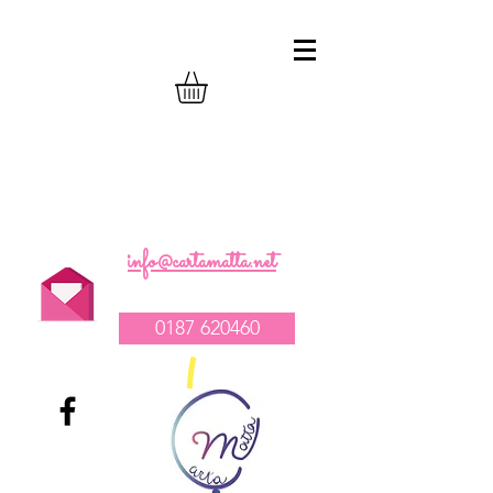
realizzazione composizioni compleanno
palloncini
-
vendita tovagliato per feste
-
allestimento catering e party
1
info@cartamatta.net
0187 620460