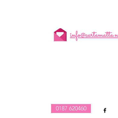
info@cartamatta.n
realizzazione composizioni compleanno palloncini
-
vendita tovagliato per feste
-
allestimento catering e party
1
0187 620460