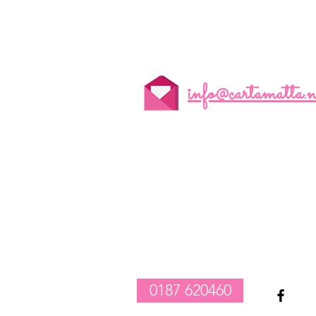
info@cartamatta.n
realizzazione composizioni compleanno palloncini
-
vendita tovagliato per feste
-
allestimento catering e party
1
0187 620460