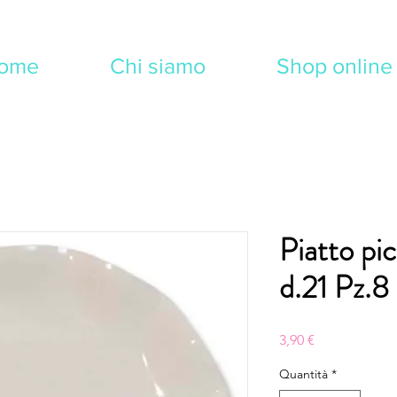
ome
Chi siamo
Shop online
Piatto p
d.21 Pz.8
Prezzo
3,90 €
Quantità
*