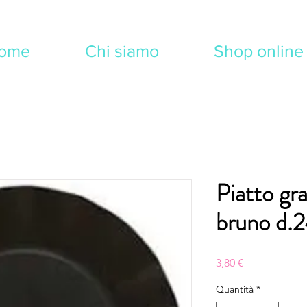
ome
Chi siamo
Shop online
Piatto g
bruno d.2
Prezzo
3,80 €
Quantità
*