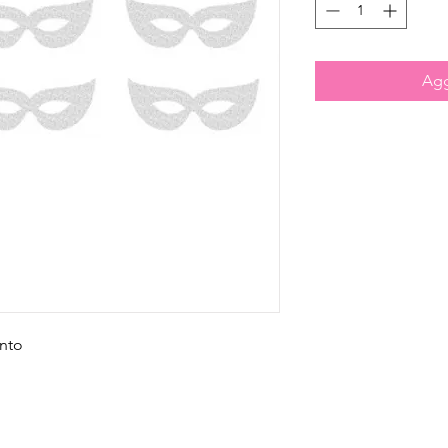
Agg
ento