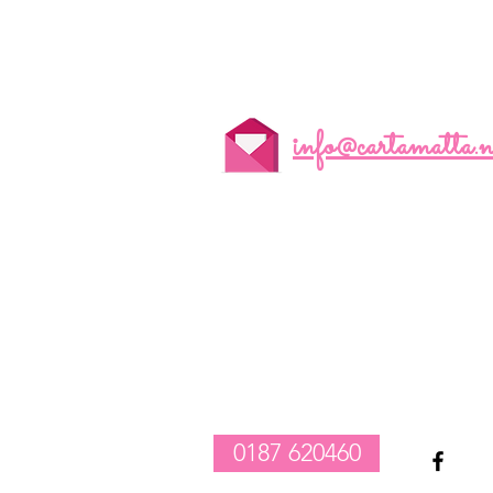
info@cartamatta.n
realizzazione composizioni compleanno palloncini
-
vendita tovagliato per feste
-
allestimento catering e party
1
0187 620460