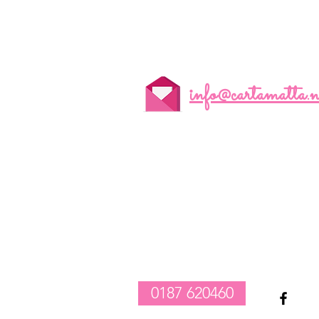
info@cartamatta.n
realizzazione composizioni compleanno palloncini
-
vendita tovagliato per feste
-
allestimento catering e party
1
0187 620460