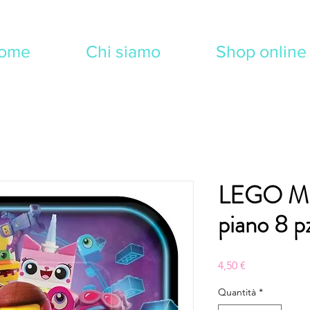
ome
Chi siamo
Shop online
LEGO MO
piano 8 p
Prezzo
4,50 €
Quantità
*