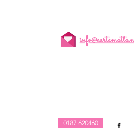
info@cartamatta.n
realizzazione composizioni compleanno palloncini
-
vendita tovagliato per feste
-
allestimento catering e party
1
0187 620460