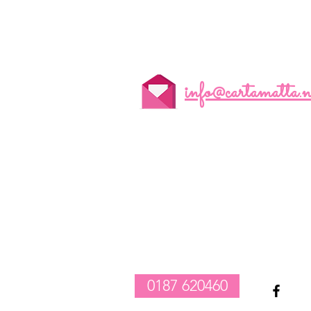
info@cartamatta.n
realizzazione composizioni compleanno palloncini
-
vendita tovagliato per feste
-
allestimento catering e party
1
0187 620460