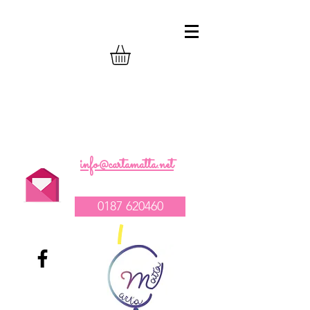
realizzazione composizioni compleanno
palloncini
-
vendita tovagliato per feste
-
allestimento catering e party
1
info@cartamatta.net
0187 620460