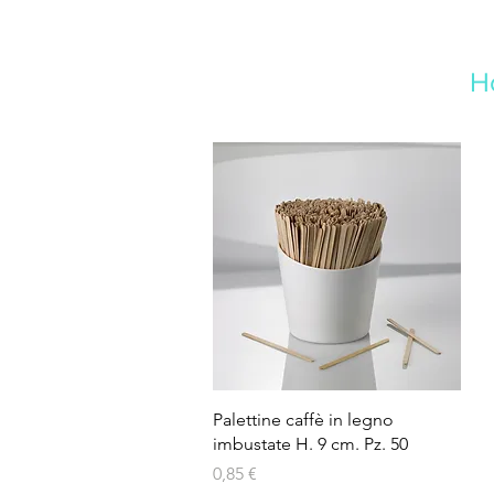
H
Vista rapida
Palettine caffè in legno
imbustate H. 9 cm. Pz. 50
Prezzo
0,85 €