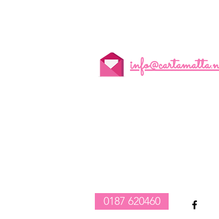
info@cartamatta.n
realizzazione composizioni compleanno palloncini
-
vendita tovagliato per feste
-
allestimento catering e party
1
0187 620460