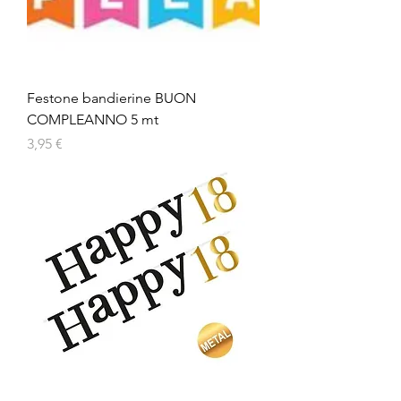
Festone bandierine BUON
COMPLEANNO 5 mt
Prezzo
3,95 €