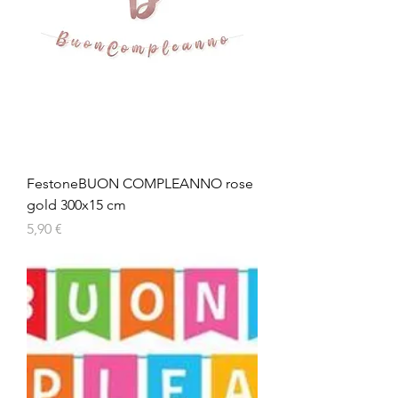
FestoneBUON COMPLEANNO rose
gold 300x15 cm
Prezzo
5,90 €