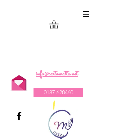
realizzazione composizioni compleanno
palloncini
-
vendita tovagliato per feste
-
allestimento catering e party
1
info@cartamatta.net
0187 620460