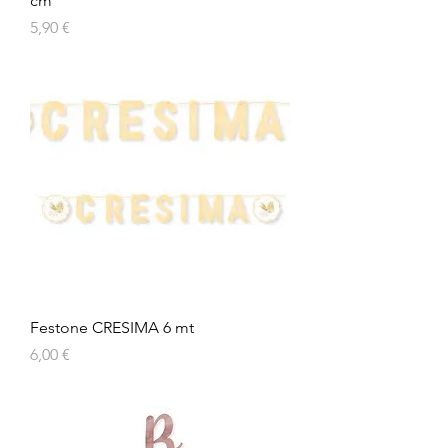
cm
Prezzo
5,90 €
Festone CRESIMA 6 mt
Prezzo
6,00 €