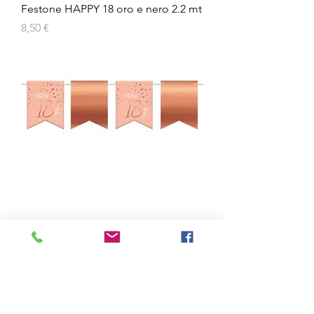
Festone HAPPY 18 oro e nero 2.2 mt
Prezzo
8,50 €
Festone bandierine HAPPY 18° mt 6
Prezzo
6,90 €