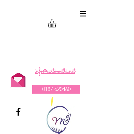
realizzazione composizioni compleanno
palloncini
-
vendita tovagliato per feste
-
allestimento catering e party
1
info@cartamatta.net
0187 620460