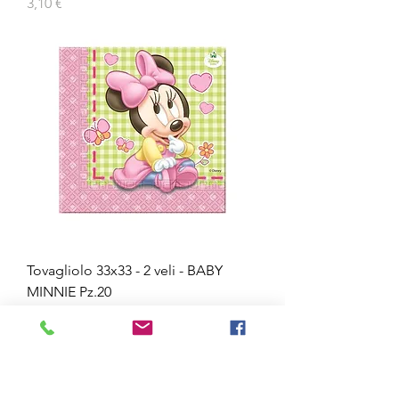
Prezzo
3,10 €
Tovagliolo 33x33 - 2 veli - BABY
MINNIE Pz.20
Prezzo
3,30 €