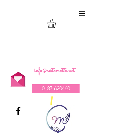
realizzazione composizioni compleanno
palloncini
-
vendita tovagliato per feste
-
allestimento catering e party
1
info@cartamatta.net
0187 620460