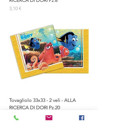
RICERCA DI DORI Pz.8
Prezzo
3,10 €
Tovagliolo 33x33 - 2 veli - ALLA
RICERCA DI DORI Pz.20
Prezzo
3,30 €